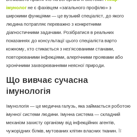
імунолог
не є фахівцем «загального профілю» з
широкими функціями — це вузький спеціаліст, до якого
людина потрапляє переважно з конкретними
діагностичними задачами. Розібратися в реальних
показаннях до консультації цього спеціаліста варто
кожному, хто стикається з нез’ясованими станами,
повторюваними інфекціями, алергічними проявами або
хронічними захворюваннями неясної природи.
Що вивчає сучасна
імунологія
Імунологія — це медична галузь, яка займається роботою
імунної системи людини. Імунна система — складний
механізм захисту організму від інфекційних агентів,
чужорідних білків, мутованих клітин власних тканин. Її