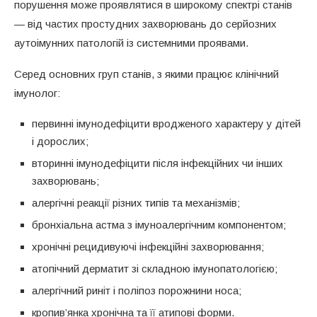
порушення може проявлятися в широкому спектрі станів
— від частих простудних захворювань до серйозних
аутоімунних патологій із системними проявами.
Серед основних груп станів, з якими працює клінічний
імунолог:
первинні імунодефіцити вродженого характеру у дітей
і дорослих;
вторинні імунодефіцити після інфекційних чи інших
захворювань;
алергічні реакції різних типів та механізмів;
бронхіальна астма з імуноалергічним компонентом;
хронічні рецидивуючі інфекційні захворювання;
атопічний дерматит зі складною імунопатологією;
алергічний риніт і поліпоз порожнини носа;
кропив’янка хронічна та її атипові форми.