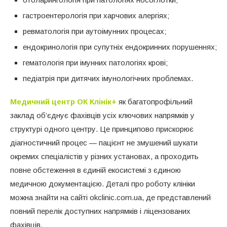
гастроентерологія при харчових алергіях;
ревматологія при аутоімунних процесах;
ендокринологія при супутніх ендокринних порушеннях;
гематологія при імунних патологіях крові;
педіатрія при дитячих імунологічних проблемах.
Медичний центр ОК Клінік+
як багатопрофільний
заклад об’єднує фахівців усіх ключових напрямків у
структурі одного центру. Це принципово прискорює
діагностичний процес — пацієнт не змушений шукати
окремих спеціалістів у різних установах, а проходить
повне обстеження в єдиній екосистемі з єдиною
медичною документацією. Деталі про роботу клініки
можна знайти на сайті okclinic.com.ua, де представлений
повний перелік доступних напрямків і ліцензованих
фахівців.