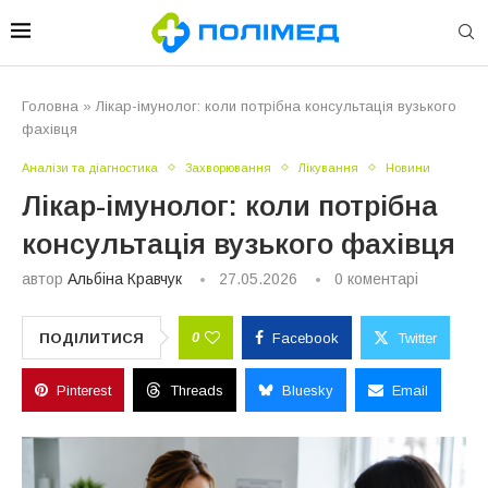
Головна
»
Лікар-імунолог: коли потрібна консультація вузького
фахівця
Аналізи та діагностика
Захворювання
Лікування
Новини
Лікар-імунолог: коли потрібна
консультація вузького фахівця
автор
Альбіна Кравчук
27.05.2026
0 коментарі
0
ПОДІЛИТИСЯ
Facebook
Twitter
Pinterest
Threads
Bluesky
Email