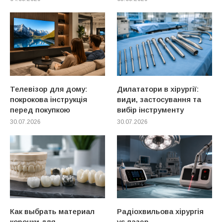
Телевізор для дому:
Дилататори в хірургії:
покрокова інструкція
види, застосування та
перед покупкою
вибір інструменту
30.07.2026
30.07.2026
Как выбрать материал
Радіохвильова хірургія
коронки для
vs лазер