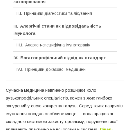
захворювання
Принципи діагностики та лікування
Алергічні стани як відповідальність
імунолога
Алерген-специфічна імунотерапія
Багатопрофільний підхід як стандарт
Принципи доказової медицини
Сучасна медицина невпинно розширює коло
вузькопрофільних спеціалістів, кожен з яких глибоко
занурений у свою конкретну галузь. Серед таких напрямів
імунологія посідає особливе місце — вона працює зі
складною системою захисту організму, порушення якої
впливають практично на всі органи й системи.
Лікар-