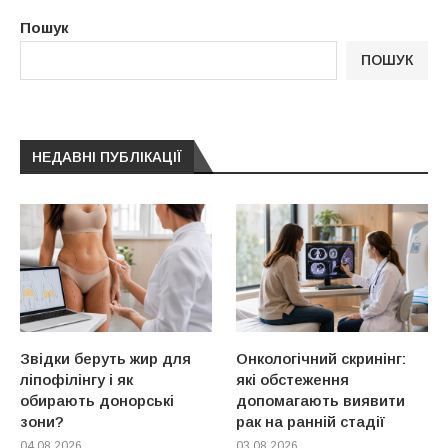
Пошук
ПОШУК
НЕДАВНІ ПУБЛІКАЦІЇ
Звідки беруть жир для
Онкологічний скринінг:
ліпофілінгу і як
які обстеження
обирають донорські
допомагають виявити
зони?
рак на ранній стадії
04.08.2026
03.08.2026