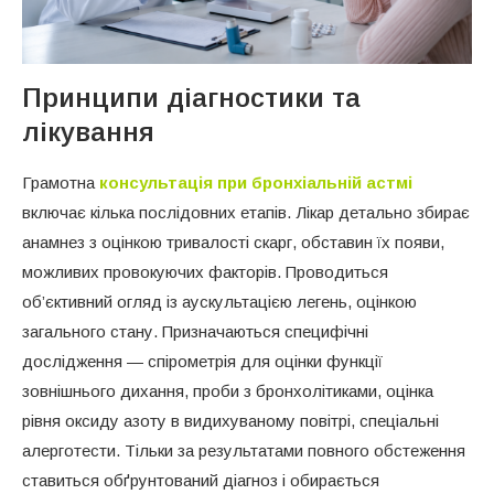
Принципи діагностики та
лікування
Грамотна
консультація при бронхіальній астмі
включає кілька послідовних етапів. Лікар детально збирає
анамнез з оцінкою тривалості скарг, обставин їх появи,
можливих провокуючих факторів. Проводиться
об’єктивний огляд із аускультацією легень, оцінкою
загального стану. Призначаються специфічні
дослідження — спірометрія для оцінки функції
зовнішнього дихання, проби з бронхолітиками, оцінка
рівня оксиду азоту в видихуваному повітрі, спеціальні
алерготести. Тільки за результатами повного обстеження
ставиться обґрунтований діагноз і обирається