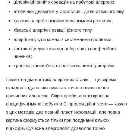
цілорічний риніт як реакція на побутові алергени;
атопічний дерматит у дорослих і дітей старшого віку;
харчові алергії з різними механізмами розвитку;
лікарські алергічні реакції різного типу;
алергії на укуси комах із системними проявами;
контактні дерматити від побутових і професійних
чинників;
хронічна кропив’янка з нез’ясованими тригерами.
Грамотна діагностика алергічних станів — це окрема
складна задача, яка вимагає точного визначення
причинних алергенів. Скірні проби, аналіз крові на
специфічні імуноглобуліни E, провокаційні тести — кожен
з цих методів дає певний пласт інформації, але повна
картина формується тільки при поєднанні кількох
підходів. Сучасна алергологія дозволяє точно