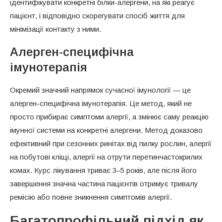
ідентифікувати конкретні білки-алергени, на які реагує
пацієнт, і відповідно скорегувати спосіб життя для
мінімізації контакту з ними.
Алерген-специфічна
імунотерапія
Окремий значний напрямок сучасної імунології — це
алерген-специфічна імунотерапія. Це метод, який не
просто прибирає симптоми алергії, а змінює саму реакцію
імунної системи на конкретні алергени. Метод доказово
ефективний при сезонних ринітах від пилку рослин, алергії
на побутові кліщі, алергії на отрути перетинчастокрилих
комах. Курс лікування триває 3–5 років, але після його
завершення значна частина пацієнтів отримує тривалу
ремісію або повне зникнення симптомів алергії.
Багатопрофільний підхід як