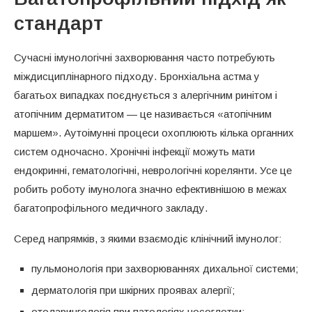
стандарт
Сучасні імунологічні захворювання часто потребують
міждисциплінарного підходу. Бронхіальна астма у
багатьох випадках поєднується з алергічним ринітом і
атопічним дерматитом — це називається «атопічним
маршем». Аутоімунні процеси охоплюють кілька органних
систем одночасно. Хронічні інфекції можуть мати
ендокринні, гематологічні, неврологічні корелянти. Усе це
робить роботу імунолога значно ефективнішою в межах
багатопрофільного медичного закладу.
Серед напрямків, з якими взаємодіє клінічний імунолог:
пульмонологія при захворюваннях дихальної системи;
дерматологія при шкірних проявах алергії;
отоларингологія при патологіях носоглотки;