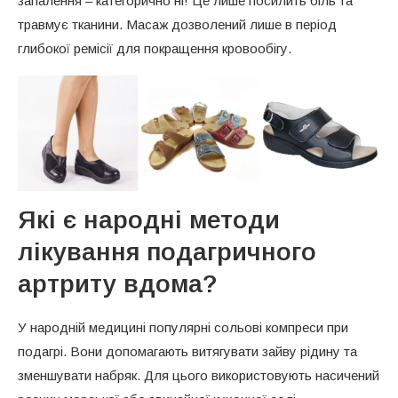
запалення – категорично ні! Це лише посилить біль та
травмує тканини. Масаж дозволений лише в період
глибокої ремісії для покращення кровообігу.
Які є народні методи
лікування подагричного
артриту вдома?
У народній медицині популярні сольові компреси при
подагрі. Вони допомагають витягувати зайву рідину та
зменшувати набряк. Для цього використовують насичений