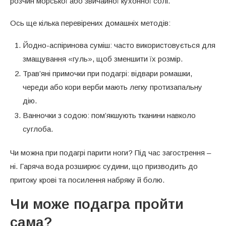
розчин морської або звичайної кухонної солі.
Ось ще кілька перевірених домашніх методів:
Йодно-аспіринова суміш: часто використовується для
змащування «гуль», щоб зменшити їх розмір.
Трав’яні примочки при подагрі: відвари ромашки,
череди або кори верби мають легку протизапальну
дію.
Ванночки з содою: пом’якшують тканини навколо
суглоба.
Чи можна при подагрі парити ноги? Під час загострення –
ні. Гаряча вода розширює судини, що призводить до
притоку крові та посилення набряку й болю.
Чи може подагра пройти
сама?