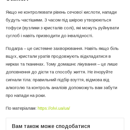
Якщо не контролювати рівень сечової кислоти, напади
будуть частішими. З часом під шкірою утворюються
тофуси (вузлики з кристалів солі), які можуть руйнувати
суглоб і навіть призводити до інвалідності.
Подагра – це системне захворювання. Навіть якщо біль
вщух, кристали уратів продовжують відкладатися в
нирках та тканинах. Тому домашнє лікування – це лише
доповнення до дієти та способу життя. Не ігноруйте
сигнали тіла: правильний підбір взуття, відмова від
алкоголю та контроль аналізів допоможуть вам забути
про напади на роки.
По матеріалам:
https://olvi.ua/ua/
Вам також може сподобатися