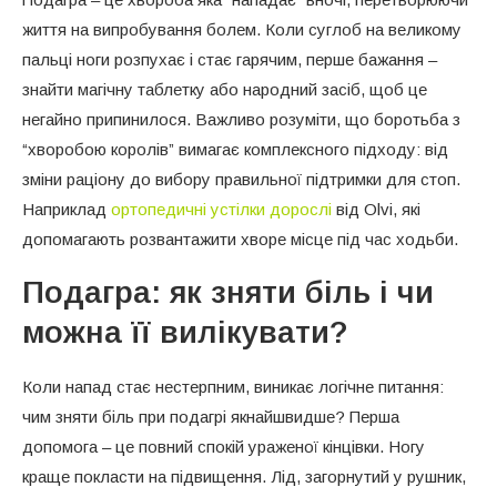
життя на випробування болем. Коли суглоб на великому
пальці ноги розпухає і стає гарячим, перше бажання –
знайти магічну таблетку або народний засіб, щоб це
негайно припинилося. Важливо розуміти, що боротьба з
“хворобою королів” вимагає комплексного підходу: від
зміни раціону до вибору правильної підтримки для стоп.
Наприклад
ортопедичні устілки дорослі
від Olvi, які
допомагають розвантажити хворе місце під час ходьби.
Подагра: як зняти біль і чи
можна її вилікувати?
Коли напад стає нестерпним, виникає логічне питання:
чим зняти біль при подагрі якнайшвидше? Перша
допомога – це повний спокій ураженої кінцівки. Ногу
краще покласти на підвищення. Лід, загорнутий у рушник,