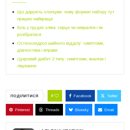
Що дарують хлопцям: чому формат набору тут
працює найкраще
Біль у грудях зліва: серце чи невралгія і як
розібратися
Остеохондроз шийного відділу: симптоми,
діагностика і вправи
Цукровий діабет 2 типу: симптоми, аналізи і
лікування
0
ПОДІЛИТИСЯ
Facebook
Twitter
Pinterest
Threads
Bluesky
Email