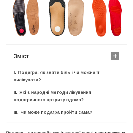
Зміст
Подагра: як зняти біль і чи можна її
вилікувати?
Які є народні методи лікування
подагричного артриту вдома?
Чи може подагра пройти сама?
Подагра – це хвороба яка “нападає” вночі, перетворюючи