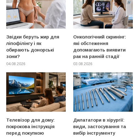
Звідки беруть жир для
Онкологічний скринінг:
ліпофілінгу і як
які обстеження
обирають донорські
допомагають виявити
зони?
рак на ранній стадії
04.08.2026
03.08.2026
Телевізор для дому:
Дилататори в хірургії:
покрокова інструкція
види, застосування та
перед покупкою
вибір інструменту