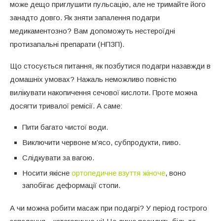
може дещо приглушити пульсацію, але не тримайте його
занадто довго. Як зняти запалення подагри
медикаментозно? Вам допоможуть нестероїдні
протизапальні препарати (НПЗП).
Що стосується питання, як позбутися подагри назавжди в
домашніх умовах? Нажаль неможливо повністю
вилікувати накопичення сечової кислоти. Проте можна
досягти тривалої ремісії. А саме:
Пити багато чистої води.
Виключити червоне м’ясо, субпродукти, пиво.
Слідкувати за вагою.
Носити якісне
ортопедичне взуття жіноче
, воно
запобігає деформації стопи.
А чи можна робити масаж при подагрі? У період гострого