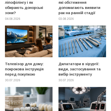
ліпофілінгу і як
які обстеження
обирають донорські
допомагають виявити
зони?
рак на ранній стадії
04.08.2026
03.08.2026
Телевізор для дому:
Дилататори в хірургії:
покрокова інструкція
види, застосування та
перед покупкою
вибір інструменту
30.07.2026
30.07.2026