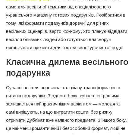
саме для весільної тематики від спеціалізованого
українського магазину готових подарунків. Розібратися в
тому, які формати подарунків доречні для різних
весільних сценаріїв, варто кожному, хто планує відвідати
весілля близьких людей або готується власноруч
організувати презенти для гостей своєї урочистої події.
Класична дилема весільного
подарунка
Сучасні весілля переживають цікаву трансформацію в
питанні подарунків. З одного боку, конверт із грошима
залишається найпрактичнішим варіантом — молодята
самі вирішують, на що витратити кошти, без ризику
отримати дублікат вже наявного предмета. З іншого боку,
це найменш романтичний і безособовий формат, який не