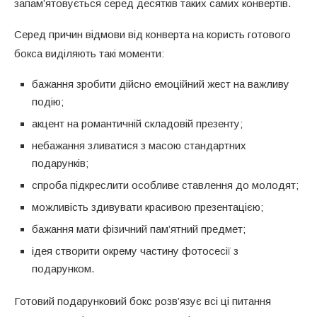
запам’ятовується серед десятків таких самих конвертів.
Серед причин відмови від конверта на користь готового
бокса виділяють такі моменти:
бажання зробити дійсно емоційний жест на важливу
подію;
акцент на романтичній складовій презенту;
небажання зливатися з масою стандартних
подарунків;
спроба підкреслити особливе ставлення до молодят;
можливість здивувати красивою презентацією;
бажання мати фізичний пам’ятний предмет;
ідея створити окрему частину фотосесії з
подарунком.
Готовий подарунковий бокс розв’язує всі ці питання