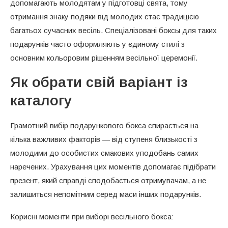
допомагають молодятам у підготовці свята, тому
отримання знаку подяки від молодих стає традицією
багатьох сучасних весіль. Спеціалізовані боксы для таких
подарунків часто оформляють у єдиному стилі з
основним кольоровим рішенням весільної церемонії.
Як обрати свій варіант із
каталогу
Грамотний вибір подарункового бокса спирається на
кілька важливих факторів — від ступеня близькості з
молодими до особистих смакових уподобань самих
наречених. Урахування цих моментів допомагає підібрати
презент, який справді сподобається отримувачам, а не
залишиться непомітним серед маси інших подарунків.
Корисні моменти при виборі весільного бокса: