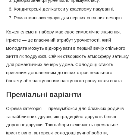
Декоративне фігурне мило преміумкласу.
Кондитерські делікатеси у красивому пакуванні.
Романтичні аксесуари для перших спільних вечорів.
Кожен елемент набору має своє символічне значення.
Ігристе — це класичний атрибут урочистості, який
молодята можуть відкоркувати в перший вечір спільного
життя як подружжя. Свічки створюють атмосферу затишку
для романтичних вечерь удома. Солодощі стають
приємним доповненням до інших страв весільного
банкету або частуванням наступного ранку після свята.
Преміальні варіанти
Окрема категорія — преміумбокси для близьких родичів
та найближчих друзів, які традиційно дарують більш
дорогі подарунки. Такі набори включають преміальне
ігристе вино, авторські солодощі ручної роботи,