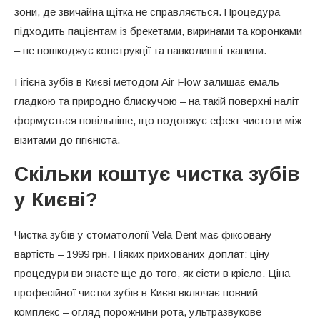
зони, де звичайна щітка не справляється. Процедура
підходить пацієнтам із брекетами, виринами та коронками
– не пошкоджує конструкції та навколишні тканини.
Гігієна зубів в Києві методом Air Flow залишає емаль
гладкою та природно блискучою – на такій поверхні наліт
формується повільніше, що подовжує ефект чистоти між
візитами до гігієніста.
Скільки коштує чистка зубів
у Києві?
Чистка зубів у стоматології Vela Dent має фіксовану
вартість – 1999 грн. Ніяких прихованих доплат: ціну
процедури ви знаєте ще до того, як сісти в крісло. Ціна
професійної чистки зубів в Києві включає повний
комплекс – огляд порожнини рота, ультразвукове