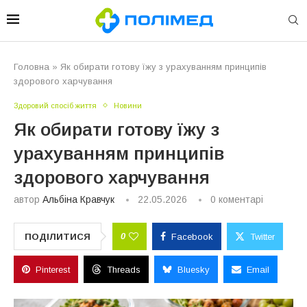
Головна
»
Як обирати готову їжу з урахуванням принципів
здорового харчування
Здоровий спосіб життя
Новини
Як обирати готову їжу з
урахуванням принципів
здорового харчування
автор
Альбіна Кравчук
22.05.2026
0 коментарі
0
ПОДІЛИТИСЯ
Facebook
Twitter
Pinterest
Threads
Bluesky
Email