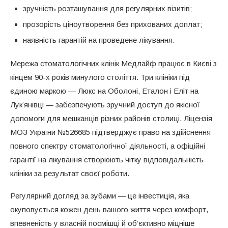
зручність розташування для регулярних візитів;
прозорість ціноутворення без прихованих доплат;
наявність гарантій на проведене лікування.
Мережа стоматологічних клінік Медлайф працює в Києві з
кінцем 90-х років минулого століття. Три клініки під
єдиною маркою — Люкс на Оболоні, Еталон і Еліт на
Лукʼянівці — забезпечують зручний доступ до якісної
допомоги для мешканців різних районів столиці. Ліцензія
МОЗ України №526685 підтверджує право на здійснення
повного спектру стоматологічної діяльності, а офіційні
гарантії на лікування створюють чітку відповідальність
клініки за результат своєї роботи.
Регулярний догляд за зубами — це інвестиція, яка
окуповується кожен день вашого життя через комфорт,
впевненість у власній посмішці й об’єктивно міцніше