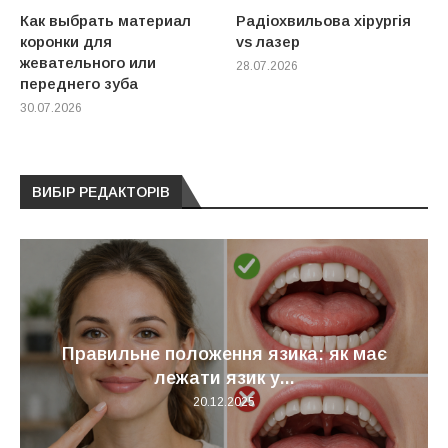
Как выбрать материал
Радіохвильова хірургія
коронки для
vs лазер
жевательного или
28.07.2026
переднего зуба
30.07.2026
ВИБІР РЕДАКТОРІВ
Правильне положення язика: як має
лежати язик у...
20.12.2025