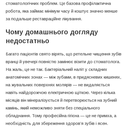
стоматологічних проблем. Це базова профілактична
робота, яка займає мінімум часу й коштує значно менше
за подальше реставраційне лікування.
Чому домашнього догляду
недостатньо
Багато пацієнтів свято вірять, що ретельне чищення зубів
вранці й увечері повністю замінює візити до стоматолога.
На жаль, це не так. Бактеріальний наліт у складних
анатомічних зонах — між зубами, в придясневих кишенях,
на жувальних поверхнях молярів — не видаляється
навіть найдорожчою електричною щіткою. Через кілька
місяців він мінералізується й перетворюється на зубний
камінь, який неможливо зняти без спеціального
обладнання. Тому професійна гігієна — це не примха, а
необхідність для збереження здоров’я зубів і ясен.