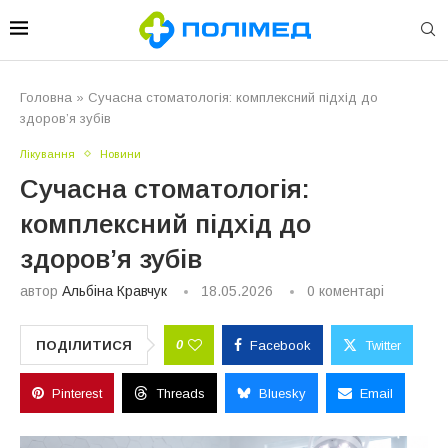
Головна
»
Сучасна стоматологія: комплексний підхід до
здоров’я зубів
Лікування
Новини
Сучасна стоматологія:
комплексний підхід до
здоров’я зубів
автор
Альбіна Кравчук
18.05.2026
0 коментарі
0
ПОДІЛИТИСЯ
Facebook
Twitter
Pinterest
Threads
Bluesky
Email