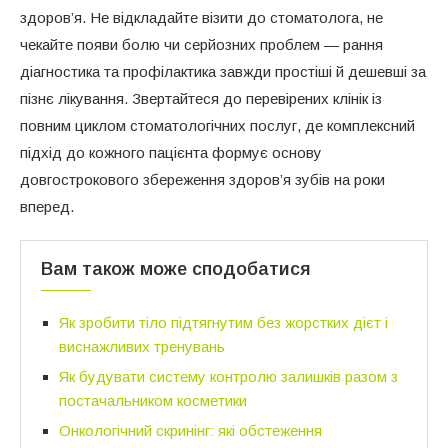
здоров’я. Не відкладайте візити до стоматолога, не
чекайте появи болю чи серйозних проблем — рання
діагностика та профілактика завжди простіші й дешевші за
пізнє лікування. Звертайтеся до перевірених клінік із
повним циклом стоматологічних послуг, де комплексний
підхід до кожного пацієнта формує основу
довгострокового збереження здоров’я зубів на роки
вперед.
Вам також може сподобатися
Як зробити тіло підтягнутим без жорстких дієт і
виснажливих тренувань
Як будувати систему контролю залишків разом з
постачальником косметики
Онкологічний скринінг: які обстеження