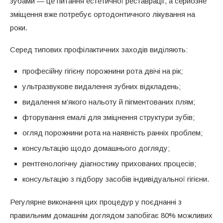
зубами — це питання естетичної реставрації, а серйозне
зміщення вже потребує ортодонтичного лікування на
роки.
Серед типових профілактичних заходів виділяють:
професійну гігієну порожнини рота двічі на рік;
ультразвукове видалення зубних відкладень;
видалення м’якого нальоту й пігментованих плям;
фторування емалі для зміцнення структури зубів;
огляд порожнини рота на наявність ранніх проблем;
консультацію щодо домашнього догляду;
рентгенологічну діагностику прихованих процесів;
консультацію з підбору засобів індивідуальної гігієни.
Регулярне виконання цих процедур у поєднанні з
правильним домашнім доглядом запобігає 80% можливих