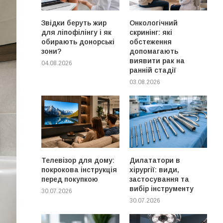
Звідки беруть жир
Онкологічний
для ліпофілінгу і як
скринінг: які
обирають донорські
обстеження
зони?
допомагають
виявити рак на
04.08.2026
ранній стадії
03.08.2026
Телевізор для дому:
Дилататори в
покрокова інструкція
хірургії: види,
перед покупкою
застосування та
вибір інструменту
30.07.2026
30.07.2026