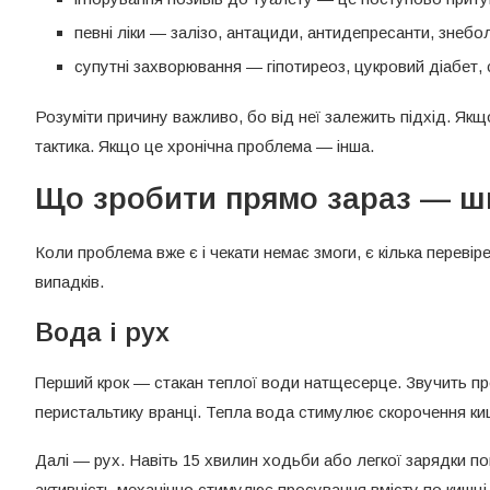
певні ліки — залізо, антациди, антидепресанти, знебо
супутні захворювання — гіпотиреоз, цукровий діабет,
Розуміти причину важливо, бо від неї залежить підхід. Якщ
тактика. Якщо це хронічна проблема — інша.
Що зробити прямо зараз — ш
Коли проблема вже є і чекати немає змоги, є кілька перевір
випадків.
Вода і рух
Перший крок — стакан теплої води натщесерце. Звучить пр
перистальтику вранці. Тепла вода стимулює скорочення ки
Далі — рух. Навіть 15 хвилин ходьби або легкої зарядки 
активність механічно стимулює просування вмісту по кишці