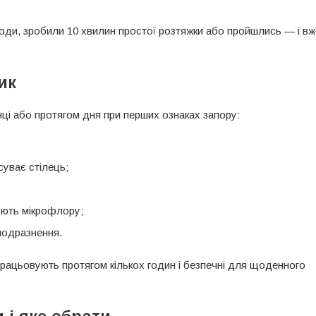
води, зробили 10 хвилин простої розтяжки або пройшлись — і вж
ик
анці або протягом дня при перших ознаках запору:
суває стілець;
ують мікрофлору;
подразнення.
працьовують протягом кількох годин і безпечні для щоденного