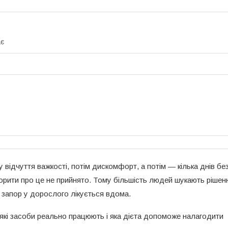
та перші...
20.12.2025
ає
у відчуття важкості, потім дискомфорт, а потім — кілька днів бе
рити про це не прийнято. Тому більшість людей шукають рішен
в запор у дорослого лікується вдома.
, які засоби реально працюють і яка дієта допоможе налагодити