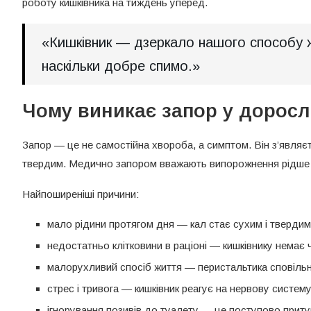
роботу кишківника на тиждень уперед.
«Кишківник — дзеркало нашого способу жит
наскільки добре спимо.»
Чому виникає запор у доросл
Запор — це не самостійна хвороба, а симптом. Він з’являє
твердим. Медично запором вважають випорожнення рідше т
Найпоширеніші причини:
мало рідини протягом дня — кал стає сухим і твердим
недостатньо клітковини в раціоні — кишківнику немає
малорухливий спосіб життя — перистальтика сповіль
стрес і тривога — кишківник реагує на нервову систем
ігнорування позивів до туалету — це поступово прит