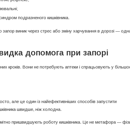
лювальні;
 синдром подразненого кишківника.
о запор виник через стрес або зміну харчування в дорозі — одн
видка допомога при запорі
ених кроків. Вони не потребують аптеки і спрацьовують у більшо
осто, але це один із найефективніших способів запустити
шківника швидше, ніж холодна.
помітно пришвидшують роботу кишківника. Це не метафора — фіз
.