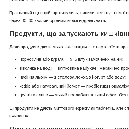
Практичний сценарій: прокинулись, випили склянку теплої 
через 30–60 хвилин організм може відреагувати.
Продукти, що запускають кишківн
Деякі продукти діють м’яко, але швидко. Їх варто з’їсти вр
чорнослив або курага — 5–6 штук замочених на ніч;
вівсянка на воді — клітковина набухає і механічно про
насіння льону — 1 столова ложка в йогурт або воду;
кефір або натуральний йогурт — пробіотики нормаліз
груші та сливи — м’який послаблювальний ефект без 
Ці продукти не дають миттєвого ефекту як таблетка, але с
вживання.