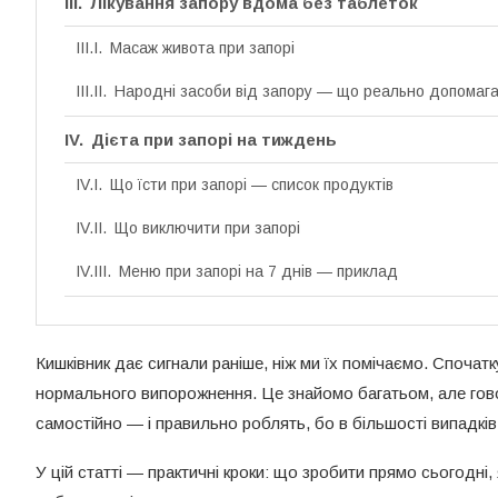
Лікування запору вдома без таблеток
Масаж живота при запорі
Народні засоби від запору — що реально допомаг
Дієта при запорі на тиждень
Що їсти при запорі — список продуктів
Що виключити при запорі
Меню при запорі на 7 днів — приклад
Коли запор — привід звернутися до лікаря
Кишківник дає сигнали раніше, ніж ми їх помічаємо. Спочатк
нормального випорожнення. Це знайомо багатьом, але гово
самостійно — і правильно роблять, бо в більшості випадкі
У цій статті — практичні кроки: що зробити прямо сьогодні