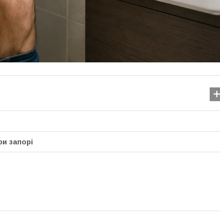
и запорі
Як розпізнати запале
щелепного суглоба: си