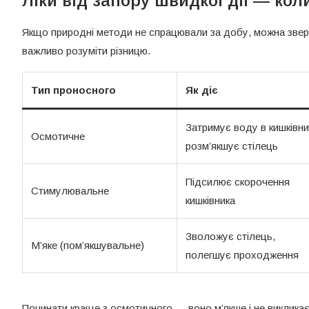
Ліки від запору швидкої дії — коли
Якщо природні методи не спрацювали за добу, можна зверну
важливо розуміти різницю.
Тип проносного
Як діє
Затримує воду в кишківни
Осмотичне
розм’якшує стілець
Підсилює скорочення
Стимулювальне
кишківника
Зволожує стілець,
М’яке (пом’якшувальне)
полегшує проходження
Починати краще з осмотичного — воно м’якше і не виклика