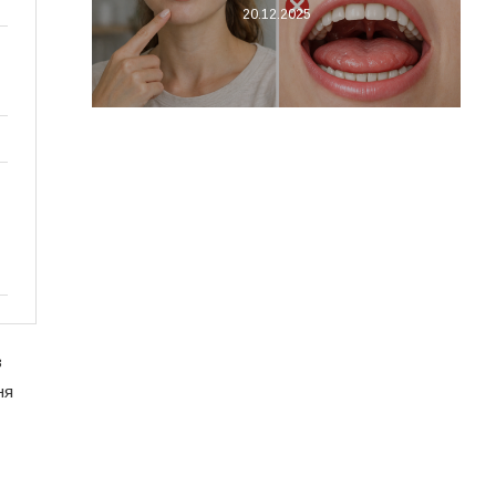
20.12.2025
з
ня