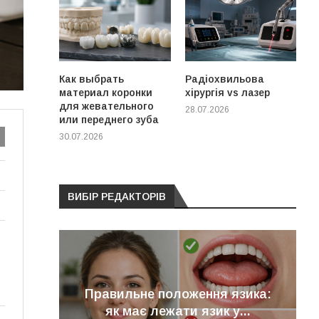
Как выбрать
Радіохвильова
материал коронки
хірургія vs лазер
для жевательного
28.07.2026
или переднего зуба
30.07.2026
ВИБІР РЕДАКТОРІВ
ння
Правильне положення язика:
мптоми
як має лежати язик у...