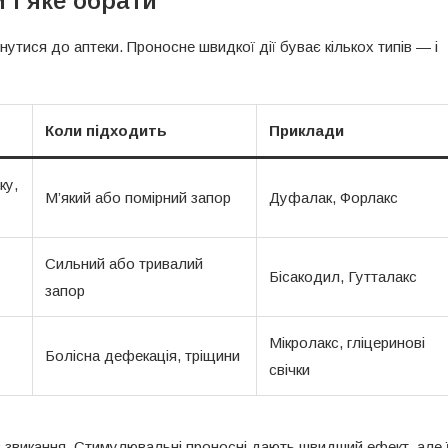
 і яке обрати
тися до аптеки. Проносне швидкої дії буває кількох типів — і
Коли підходить
Приклади
ку,
М’який або помірний запор
Дуфалак, Форлакс
Сильний або тривалий
Бісакодил, Гутталакс
запор
Мікролакс, гліцеринові
Болісна дефекація, тріщини
свічки
є звикання. Стимулювальні проносні дають швидший ефект, але 