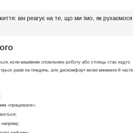
тя: він реагує на те, що ми їмо, як рухаємося 
ого
ться, коли кишківник сповільнює роботу або стілець стає надто
рьох разів на тиждень, але дискомфорт може виникати й часті
;
 чим «працювати»;
нюється;
у напряму;
упляє рефлекс;