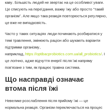
каву. Більшість людей не звертає на це особливої уваги.
Це списують на переїдання, важку їжу або просто “такий
організм”. Але якщо така реакція повторюється регулярно,
це вже не випадковість.
Часто у таких ситуаціях люди починають розбиратися у
темі травлення, змінюють раціон або шукають варіанти
підтримки організму,
наприклад,
https://optibacprobiotics.com.ua/all_probiotics/
. І
це логічно, адже відчуття енергії після їжі напряму
пов’язане з тим, як працює травна система.
Що насправді означає
втома після їжі
Невелике розслаблення після прийому їжі — це
нормальна реакція. Організм переключається на процес