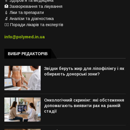
💊 Здоров’я та медицина
🏥 Захворювання та лікування
💉 Ліки та препарати
🔬 Аналізи та діагностика
👨‍⚕️ Поради лікарів та експертів
info@polymed.in.ua
ВИБІР РЕДАКТОРІВ
Звідки беруть жир для ліпофілінгу і як
обирають донорські зони?
Онкологічний скринінг: які обстеження
допомагають виявити рак на ранній
стадії