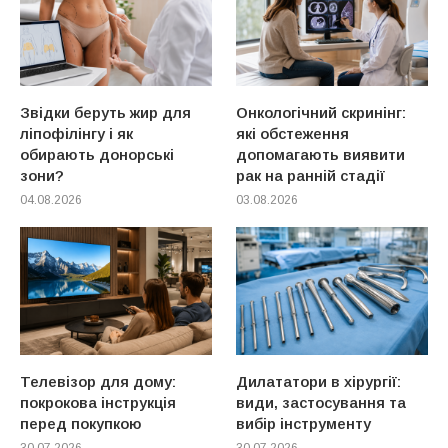
Звідки беруть жир для
Онкологічний скринінг:
ліпофілінгу і як
які обстеження
обирають донорські
допомагають виявити
зони?
рак на ранній стадії
04.08.2026
03.08.2026
Телевізор для дому:
Дилататори в хірургії:
покрокова інструкція
види, застосування та
перед покупкою
вибір інструменту
30.07.2026
30.07.2026