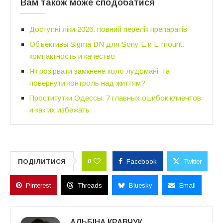
Вам також може сподобатися
Доступні ліки 2026: повний перелік препаратів
Объективы Sigma DN для Sony E и L-mount:
компактность и качество
Як розірвати замкнене коло лудоманії та
повернути контроль над життям?
Проститутки Одессы: 7 главных ошибок клиентов
и как их избежать
0
ПОДІЛИТИСЯ
Facebook
Twitter
Pinterest
Threads
Bluesky
Email
АЛЬБІНА КРАВЧУК