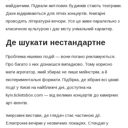
майданчики. Підвали житлових будинків стають театрами.
Дахи відкриваються для літніх концертів. Книгарні
проводять літературні вечори. Усе це живе паралельно з
класичною культурою і дає місту унікальний характер.
Де шукати нестандартне
Проблема нішевих подій — вони погано рекламуються.
Про багато з них дізнаєшся випадково. Тому корисно
мати агрегатор, який збирає не лише мейнстрім, а й
експериментальні формати. Підбірка, де зібрані всі цікаві
події у Києві на найближчі дні, доступна на
kyiv.ticketsbox.com — від великих концертів до камерних
арт-івентів.
Імерсивні вистави, де глядач стає частиною дії.
Електронні вечірки у незвичних локаціях. Стендап у