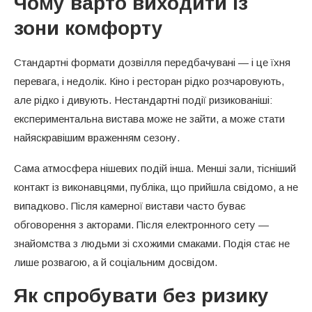
Чому варто виходити із
зони комфорту
Стандартні формати дозвілля передбачувані — і це їхня
перевага, і недолік. Кіно і ресторан рідко розчаровують,
але рідко і дивують. Нестандартні події ризикованіші:
експериментальна вистава може не зайти, а може стати
найяскравішим враженням сезону.
Сама атмосфера нішевих подій інша. Менші зали, тісніший
контакт із виконавцями, публіка, що прийшла свідомо, а не
випадково. Після камерної вистави часто буває
обговорення з акторами. Після електронного сету —
знайомства з людьми зі схожими смаками. Подія стає не
лише розвагою, а й соціальним досвідом.
Як спробувати без ризику