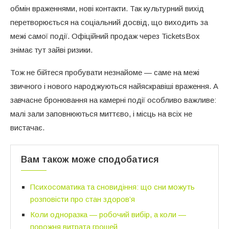
обмін враженнями, нові контакти. Так культурний вихід
перетворюється на соціальний досвід, що виходить за
межі самої події. Офіційний продаж через TicketsBox
знімає тут зайві ризики.
Тож не бійтеся пробувати незнайоме — саме на межі
звичного і нового народжуються найяскравіші враження. А
завчасне бронювання на камерні події особливо важливе:
малі зали заповнюються миттєво, і місць на всіх не
вистачає.
Вам також може сподобатися
Психосоматика та сновидіння: що сни можуть
розповісти про стан здоров’я
Коли одноразка — робочий вибір, а коли —
порожня витрата грошей