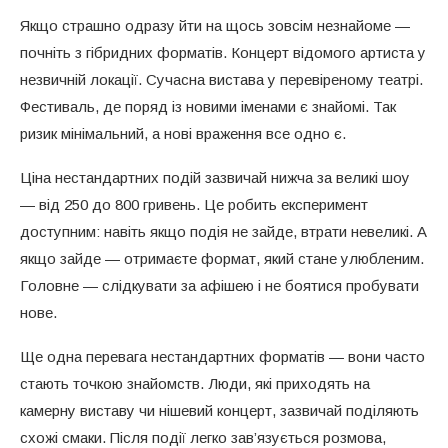
Якщо страшно одразу йти на щось зовсім незнайоме —
почніть з гібридних форматів. Концерт відомого артиста у
незвичній локації. Сучасна вистава у перевіреному театрі.
Фестиваль, де поряд із новими іменами є знайомі. Так
ризик мінімальний, а нові враження все одно є.
Ціна нестандартних подій зазвичай нижча за великі шоу
— від 250 до 800 гривень. Це робить експеримент
доступним: навіть якщо подія не зайде, втрати невеликі. А
якщо зайде — отримаєте формат, який стане улюбленим.
Головне — слідкувати за афішею і не боятися пробувати
нове.
Ще одна перевага нестандартних форматів — вони часто
стають точкою знайомств. Люди, які приходять на
камерну виставу чи нішевий концерт, зазвичай поділяють
схожі смаки. Після події легко зав’язується розмова,