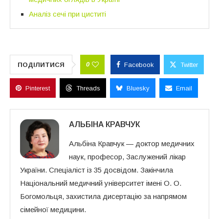
Аналіз сечі при циститі
0
ПОДІЛИТИСЯ
Facebook
Twitter
Pinterest
Threads
Bluesky
Email
АЛЬБІНА КРАВЧУК
Альбіна Кравчук — доктор медичних
наук, професор, Заслужений лікар
України. Спеціаліст із 35 досвідом. Закінчила
Національний медичний університет імені О. О.
Богомольця, захистила дисертацію за напрямом
сімейної медицини.