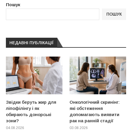
Пошук
ПОШУК
НЕДАВНІ ПУБЛІКАЦІЇ
Звідки беруть жир для
Онкологічний скринінг:
ліпофілінгу і як
які обстеження
обирають донорські
допомагають виявити
зони?
рак на ранній стадії
04.08.2026
03.08.2026