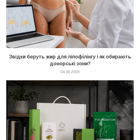
Звідки беруть жир для ліпофілінгу і як обирають
донорські зони?
04.08.2026