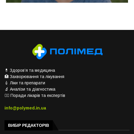
💊 Здоров’я та медицина
🏥 Захворювання та лікування
💉 Ліки та препарати
🔬 Аналізи та діагностика
👨‍⚕️ Поради лікарів та експертів
info@polymed.in.ua
ВИБІР РЕДАКТОРІВ