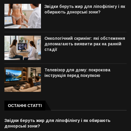
Звідки беруть жир для ліпофілінгу і як
обирають донорські зони?
Онкологічний скринінг: які обстеження
допомагають виявити рак на ранній
стадії
Телевізор для дому: покрокова
інструкція перед покупкою
ОСТАННІ СТАТТІ
Звідки беруть жир для ліпофілінгу і як обирають
донорські зони?