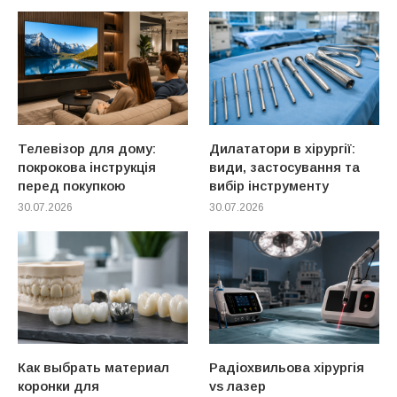
Телевізор для дому:
Дилататори в хірургії:
покрокова інструкція
види, застосування та
перед покупкою
вибір інструменту
30.07.2026
30.07.2026
Как выбрать материал
Радіохвильова хірургія
коронки для
vs лазер