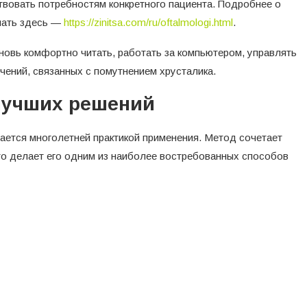
твовать потребностям конкретного пациента. Подробнее о
нать здесь —
https://zinitsa.com/ru/oftalmologi.html
.
овь комфортно читать, работать за компьютером, управлять
ений, связанных с помутнением хрусталика.
 лучших решений
тся многолетней практикой применения. Метод сочетает
что делает его одним из наиболее востребованных способов