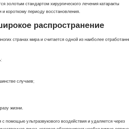
та перші...
тся золотым стандартом хирургического лечения катаракты
20.12.2025
и и короткому периоду восстановления.
широкое распространение
ногих странах мира и считается одной из наиболее отработан
:
шинстве случаев;
разу жизни.
 с помощью ультразвукового воздействия и удаляется через
искусственная линза, которая обеспечивает необходимую оптич