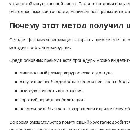
установкой искусственной линзы. Такая технология считае
благодаря высокой точности, минимальной травматичност
Почему этот метод получил 
Сегодня факоэмульсификация катаракты применяется во м
методик в офтальмохирургии.
Среди основных преимуществ процедуры можно выделить
минимальный размер хирургического доступа;
отсутствие необходимости в наложении швов в боль
высокую точность выполнения;
короткий период реабилитации;
возможность быстрого возвращения к привычному об
Во время вмешательства помутневший хрусталик дробится
микроразрез. После этого на его место устанавливается 