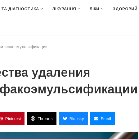
 ТА ДІАГНОСТИКА
ЛІКУВАННЯ
ЛІКИ
ЗДОРОВИЙ 
ом факоэмульсификации
ства удаления
м факоэмульсификации
Pinterest
Threads
Bluesky
Email