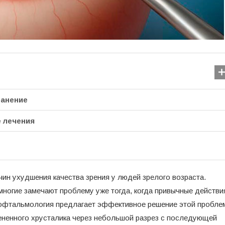
ранение
 лечения
чин ухудшения качества зрения у людей зрелого возраста.
многие замечают проблему уже тогда, когда привычные действи
Як розпізнати запале
офтальмология предлагает эффективное решение этой пробле
щелепного суглоба: си
ененного хрусталика через небольшой разрез с последующей