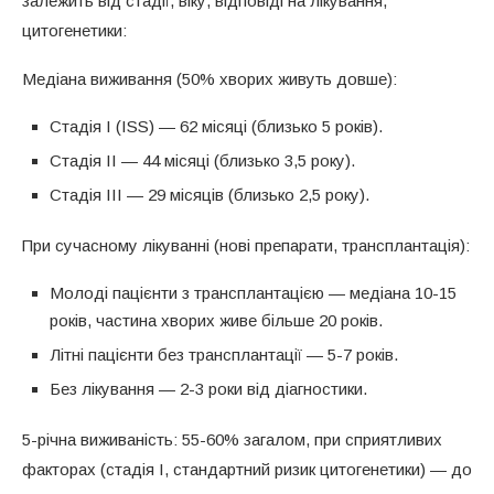
залежить від стадії, віку, відповіді на лікування,
цитогенетики:
Медіана виживання (50% хворих живуть довше):
Стадія I (ISS) — 62 місяці (близько 5 років).
Стадія II — 44 місяці (близько 3,5 року).
Стадія III — 29 місяців (близько 2,5 року).
При сучасному лікуванні (нові препарати, трансплантація):
Молоді пацієнти з трансплантацією — медіана 10-15
років, частина хворих живе більше 20 років.
Літні пацієнти без трансплантації — 5-7 років.
Без лікування — 2-3 роки від діагностики.
5-річна виживаність: 55-60% загалом, при сприятливих
факторах (стадія I, стандартний ризик цитогенетики) — до