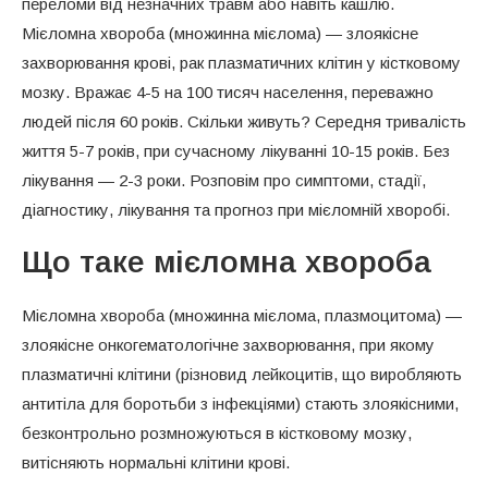
переломи від незначних травм або навіть кашлю.
Профілактика
Мієломна хвороба (множинна мієлома) — злоякісне
захворювання крові, рак плазматичних клітин у кістковому
мозку. Вражає 4-5 на 100 тисяч населення, переважно
людей після 60 років. Скільки живуть? Середня тривалість
життя 5-7 років, при сучасному лікуванні 10-15 років. Без
лікування — 2-3 роки. Розповім про симптоми, стадії,
діагностику, лікування та прогноз при мієломній хворобі.
Що таке мієломна хвороба
Мієломна хвороба (множинна мієлома, плазмоцитома) —
злоякісне онкогематологічне захворювання, при якому
плазматичні клітини (різновид лейкоцитів, що виробляють
антитіла для боротьби з інфекціями) стають злоякісними,
безконтрольно розмножуються в кістковому мозку,
витісняють нормальні клітини крові.