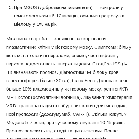
При MGUS (доброякісна гаммапатія) — контроль у
гематолога кожні 6-12 місяців, оскільки прогресує в
мієлому у 1% на рік.
Мієломна хвороба — злоякісне захворювання
плазматичних клітин у кістковому мозку. Симптоми: біль у
кістках, патологічні переломи, анемія, часті інфекції,
ниркова недостатність, гіперкальціємія. Стадії за ISS (I-
III) визначають прогноз. Діагностика: М-білок у крові
(електрофорез більше 30 г/л), білок Бенс-Джонса в сечі,
більше 10% плазмоцитів у кістковому мозку, рентген/КТ/
МРТ кісток (остеолітичні вогнища). Лікування: хіміотерапія
VRD, трансплантація стовбурових клітин для молодих,
нові препарати (даратумумаб, CAR-T). Скільки живуть?
Медіана 5-7 років, при сучасному лікуванні 10-15 років.
Прогноз залежить від стадії та цитогенетики. Повне