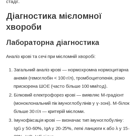
стадії.
Діагностика мієломної
хвороби
Лабораторна діагностика
Аналіз крові та сечі при мієломній хворобі:
Загальний аналіз крові — нормохромна нормоцитарна
анемія (гемоглобін < 100 г/л), тромбоцитопенія, різко
прискорена ШОЕ (часто більше 100 мм/год).
Білковий електрофорез крові — виявляє М-градієнт
(моноклональний пік імуноглобулінів у γ-зоні). М-білок
більше 30 г/л — критерій мієломи.
Імунофіксація крові — визначає тип імуноглобуліну:
IgG у 50-60%, IgA у 20-25%, легкі ланцюги κ або λ у 15-