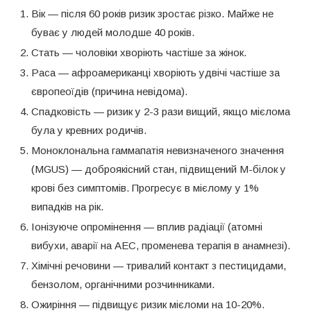
Вік — після 60 років ризик зростає різко. Майже не
буває у людей молодше 40 років.
Стать — чоловіки хворіють частіше за жінок.
Раса — афроамериканці хворіють удвічі частіше за
європеоїдів (причина невідома).
Спадковість — ризик у 2-3 рази вищий, якщо мієлома
була у кревних родичів.
Моноклональна гаммапатія невизначеного значення
(MGUS) — доброякісний стан, підвищений М-білок у
крові без симптомів. Прогресує в мієлому у 1%
випадків на рік.
Іонізуюче опромінення — вплив радіації (атомні
вибухи, аварії на АЕС, променева терапія в анамнезі).
Хімічні речовини — тривалий контакт з пестицидами,
бензолом, органічними розчинниками.
Ожиріння — підвищує ризик мієломи на 10-20%.