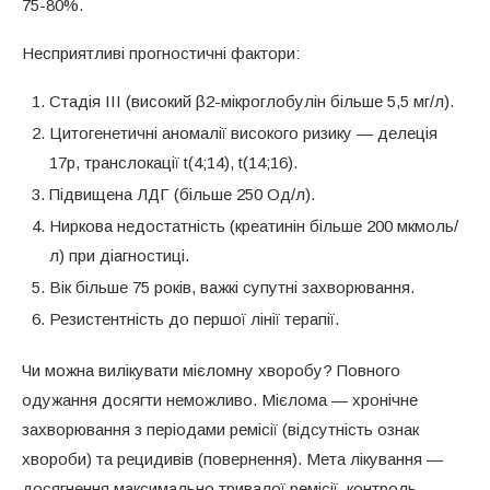
75-80%.
Несприятливі прогностичні фактори:
Стадія III (високий β2-мікроглобулін більше 5,5 мг/л).
Цитогенетичні аномалії високого ризику — делеція
17p, транслокації t(4;14), t(14;16).
Підвищена ЛДГ (більше 250 Од/л).
Ниркова недостатність (креатинін більше 200 мкмоль/
л) при діагностиці.
Вік більше 75 років, важкі супутні захворювання.
Резистентність до першої лінії терапії.
Чи можна вилікувати мієломну хворобу? Повного
одужання досягти неможливо. Мієлома — хронічне
захворювання з періодами ремісії (відсутність ознак
хвороби) та рецидивів (повернення). Мета лікування —
досягнення максимально тривалої ремісії, контроль