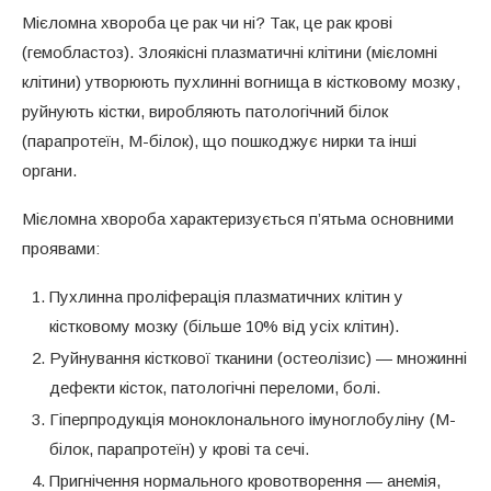
Мієломна хвороба це рак чи ні? Так, це рак крові
(гемобластоз). Злоякісні плазматичні клітини (мієломні
клітини) утворюють пухлинні вогнища в кістковому мозку,
руйнують кістки, виробляють патологічний білок
(парапротеїн, М-білок), що пошкоджує нирки та інші
органи.
Мієломна хвороба характеризується п’ятьма основними
проявами:
Пухлинна проліферація плазматичних клітин у
кістковому мозку (більше 10% від усіх клітин).
Руйнування кісткової тканини (остеолізис) — множинні
дефекти кісток, патологічні переломи, болі.
Гіперпродукція моноклонального імуноглобуліну (М-
білок, парапротеїн) у крові та сечі.
Пригнічення нормального кровотворення — анемія,