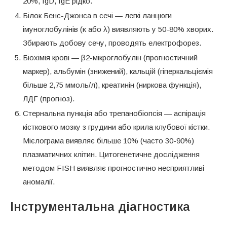
20%, IgD, IgE рідко.
Білок Бенс-Джонса в сечі — легкі ланцюги
імуноглобулінів (κ або λ) виявляють у 50-80% хворих.
Збирають добову сечу, проводять електрофорез.
Біохімія крові — β2-мікроглобулін (прогностичний
маркер), альбумін (знижений), кальцій (гіперкальціємія
більше 2,75 ммоль/л), креатинін (ниркова функція),
ЛДГ (прогноз).
Стернальна пункція або трепанобіопсія — аспірація
кісткового мозку з грудини або крила клубової кістки.
Мієлограма виявляє більше 10% (часто 30-90%)
плазматичних клітин. Цитогенетичне дослідження
методом FISH виявляє прогностично несприятливі
аномалії.
Інструментальна діагностика