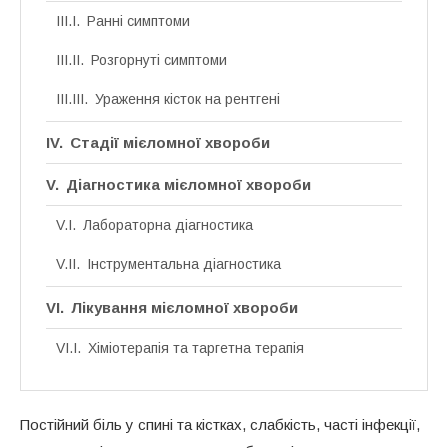
Ранні симптоми
Розгорнуті симптоми
Ураження кісток на рентгені
Стадії мієломної хвороби
Діагностика мієломної хвороби
Лабораторна діагностика
Інструментальна діагностика
Лікування мієломної хвороби
Хіміотерапія та таргетна терапія
Підтримуюча терапія
Постійний біль у спині та кістках, слабкість, часті інфекції,
Прогноз та тривалість життя