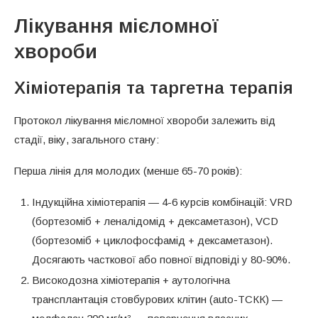
Лікування мієломної
хвороби
Хіміотерапія та таргетна терапія
Протокол лікування мієломної хвороби залежить від
стадії, віку, загального стану:
Перша лінія для молодих (менше 65-70 років):
Індукційна хіміотерапія — 4-6 курсів комбінацій: VRD
(бортезоміб + леналідомід + дексаметазон), VCD
(бортезоміб + циклофосфамід + дексаметазон).
Досягають часткової або повної відповіді у 80-90%.
Високодозна хіміотерапія + аутологічна
трансплантація стовбурових клітин (auto-ТСКК) —