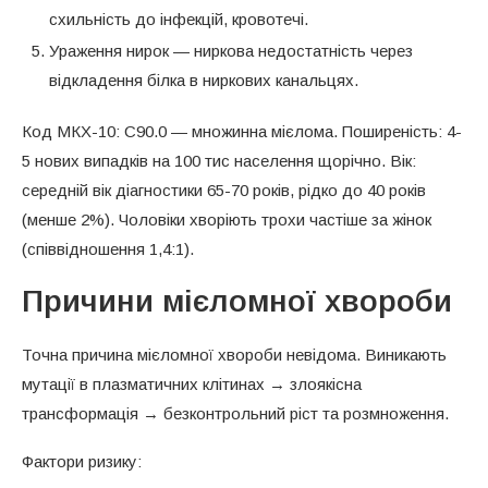
схильність до інфекцій, кровотечі.
Ураження нирок — ниркова недостатність через
відкладення білка в ниркових канальцях.
Код МКХ-10: C90.0 — множинна мієлома. Поширеність: 4-
5 нових випадків на 100 тис населення щорічно. Вік:
середній вік діагностики 65-70 років, рідко до 40 років
(менше 2%). Чоловіки хворіють трохи частіше за жінок
(співвідношення 1,4:1).
Причини мієломної хвороби
Точна причина мієломної хвороби невідома. Виникають
мутації в плазматичних клітинах → злоякісна
трансформація → безконтрольний ріст та розмноження.
Фактори ризику: