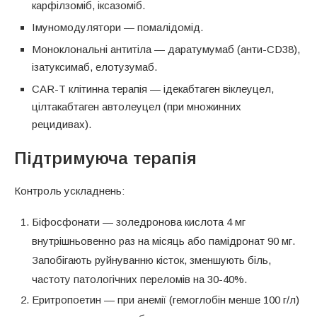
карфілзоміб, іксазоміб.
Імуномодулятори — помалідомід.
Моноклональні антитіла — даратумумаб (анти-CD38),
ізатуксимаб, елотузумаб.
CAR-T клітинна терапія — ідекабтаген віклеуцел,
цілтакабтаген автолеуцел (при множинних
рецидивах).
Підтримуюча терапія
Контроль ускладнень:
Біфосфонати — золедронова кислота 4 мг
внутрішньовенно раз на місяць або памідронат 90 мг.
Запобігають руйнуванню кісток, зменшують біль,
частоту патологічних переломів на 30-40%.
Еритропоетин — при анемії (гемоглобін менше 100 г/л)