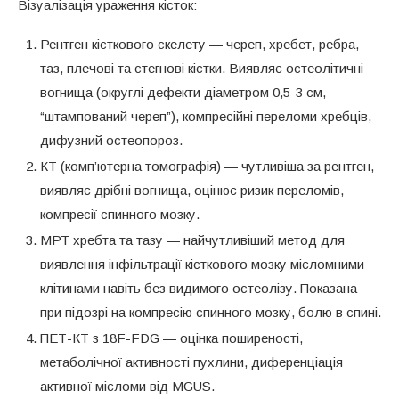
Візуалізація ураження кісток:
Рентген кісткового скелету — череп, хребет, ребра,
таз, плечові та стегнові кістки. Виявляє остеолітичні
вогнища (округлі дефекти діаметром 0,5-3 см,
“штампований череп”), компресійні переломи хребців,
дифузний остеопороз.
КТ (комп’ютерна томографія) — чутливіша за рентген,
виявляє дрібні вогнища, оцінює ризик переломів,
компресії спинного мозку.
МРТ хребта та тазу — найчутливіший метод для
виявлення інфільтрації кісткового мозку мієломними
клітинами навіть без видимого остеолізу. Показана
при підозрі на компресію спинного мозку, болю в спині.
ПЕТ-КТ з 18F-FDG — оцінка поширеності,
метаболічної активності пухлини, диференціація
активної мієломи від MGUS.