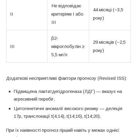
Не відповідає
44 місяці (~3,5
II
критеріям I або
року)
III
β2-
29 місяців (~2,5
III
мікроглобулін ≥
року)
5,5 мг/л
Додаткові несприятливі фактори прогнозу (Revised ISS):
Підвищена лактатдегідрогеназа (ЛДГ) — вказує на
агресивний перебіг.
Цитогенетичні аномалії високого ризику — делеція
17p, транслокації t(4;14), t(14;16), t(14;20).
При їх наявності прогноз гірший навіть у межах однієї