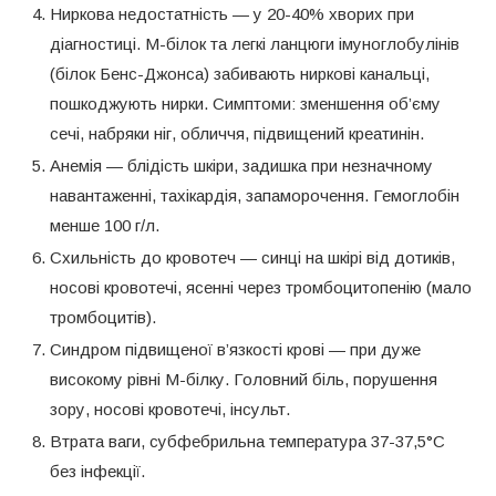
Ниркова недостатність — у 20-40% хворих при
діагностиці. М-білок та легкі ланцюги імуноглобулінів
(білок Бенс-Джонса) забивають ниркові канальці,
пошкоджують нирки. Симптоми: зменшення об’єму
сечі, набряки ніг, обличчя, підвищений креатинін.
Анемія — блідість шкіри, задишка при незначному
навантаженні, тахікардія, запаморочення. Гемоглобін
менше 100 г/л.
Схильність до кровотеч — синці на шкірі від дотиків,
носові кровотечі, ясенні через тромбоцитопенію (мало
тромбоцитів).
Синдром підвищеної в’язкості крові — при дуже
високому рівні М-білку. Головний біль, порушення
зору, носові кровотечі, інсульт.
Втрата ваги, субфебрильна температура 37-37,5°C
без інфекції.