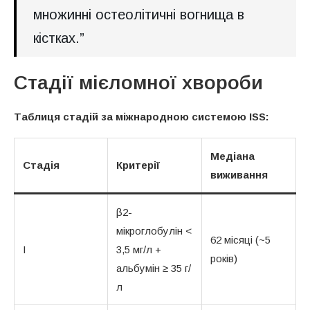
множинні остеолітичні вогнища в
кістках.”
Стадії мієломної хвороби
Таблиця стадій за міжнародною системою ISS:
Медіана
Стадія
Критерії
виживання
β2-
мікроглобулін <
62 місяці (~5
I
3,5 мг/л +
років)
альбумін ≥ 35 г/
л