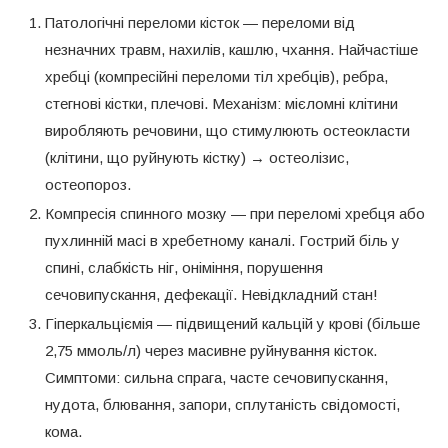
Патологічні переломи кісток — переломи від
незначних травм, нахилів, кашлю, чхання. Найчастіше
хребці (компресійні переломи тіл хребців), ребра,
стегнові кістки, плечові. Механізм: мієломні клітини
виробляють речовини, що стимулюють остеокласти
(клітини, що руйнують кістку) → остеолізис,
остеопороз.
Компресія спинного мозку — при переломі хребця або
пухлинній масі в хребетному каналі. Гострий біль у
спині, слабкість ніг, оніміння, порушення
сечовипускання, дефекації. Невідкладний стан!
Гіперкальціємія — підвищений кальцій у крові (більше
2,75 ммоль/л) через масивне руйнування кісток.
Симптоми: сильна спрага, часте сечовипускання,
нудота, блювання, запори, сплутаність свідомості,
кома.