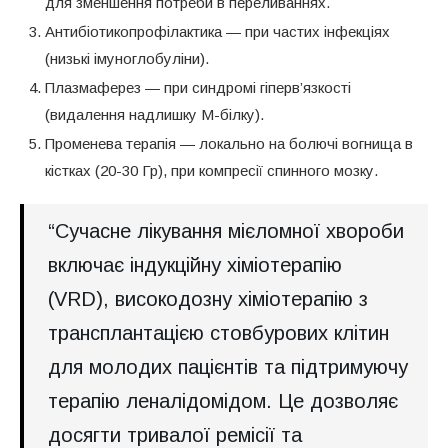
для зменшення потреби в переливаннях.
Антибіотикопрофілактика — при частих інфекціях
(низькі імуноглобуліни).
Плазмаферез — при синдромі гіперв’язкості
(видалення надлишку М-білку).
Променева терапія — локально на болючі вогнища в
кістках (20-30 Гр), при компресії спинного мозку.
“Сучасне лікування мієломної хвороби
включає індукційну хіміотерапію
(VRD), високодозну хіміотерапію з
трансплантацією стовбурових клітин
для молодих пацієнтів та підтримуючу
терапію леналідомідом. Це дозволяє
досягти тривалої ремісії та