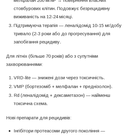
мелфалан 200 мг/м² → повернення власних
стовбурових клітин. Подовжує безрецидивну
виживаність на 12-24 місяці.
Підтримуюча терапія — леналідомід 10-15 мг/добу
тривало (2-3 роки або до прогресування) для
запобігання рецидиву.
Для літніх (більше 70 років) або з супутніми
захворюваннями:
VRD-lite — знижені дози через токсичність.
VMP (бортезоміб + мелфалан + преднізолон).
Rd (леналідомід + дексаметазон) — найменш
токсична схема.
Нові препарати для рецидивів:
Інгібітори протеасоми другого покоління —