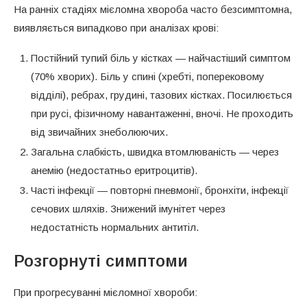
На ранніх стадіях мієломна хвороба часто безсимптомна,
виявляється випадково при аналізах крові:
Постійний тупий біль у кістках — найчастіший симптом
(70% хворих). Біль у спині (хребті, поперековому
відділі), ребрах, грудині, тазових кістках. Посилюється
при русі, фізичному навантаженні, вночі. Не проходить
від звичайних знеболюючих.
Загальна слабкість, швидка втомлюваність — через
анемію (недостатньо еритроцитів).
Часті інфекції — повторні пневмонії, бронхіти, інфекції
сечових шляхів. Знижений імунітет через
недостатність нормальних антитіл.
Розгорнуті симптоми
При прогресуванні мієломної хвороби: